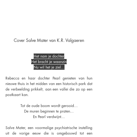
Cover Salve Mater van K.R. Valgaeren
Het nam je dochter
Het bracht je waanzin
Nu wil het je ziel...
Rebecca en haar dochter Pearl genieten van hun 
nieuwe thuis in het midden van een historisch park dat 
de verbeelding prikkelt, aan een vallei die zo op een 
postkaart kan.
Tot de oude boom wordt gerooid…
De muren beginnen te praten…
En Pearl verdwijnt…
Salve Mater, een voormalige psychiatrische instelling 
uit de vorige eeuw die is omgebouwd tot een 