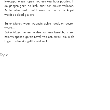
luxeappartement, opent nog een keer haar poorten. In 
de gangen geurt de lucht naar een duister verleden. 
Achter elke hoek dreigt waanzin. En in de kapel 
wordt de dood gevierd.
Salve Mater: waar waanzin achter gesloten deuren 
wacht...
Salve Mater
, het eerste deel van een tweeluik, is een 
zenuwslopende gothic novel van een auteur die in de 
Lage Landen zijn gelijke niet kent.
Tags:
k.r. valgaeren
gothic novel
thriller
houtekiet
Nieuws
Recente blogposts
Alles weergeven