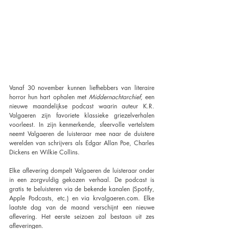
Vanaf 30 november kunnen liefhebbers van literaire 
horror hun hart ophalen met 
Middernachtarchief
, een 
nieuwe maandelijkse podcast waarin auteur K.R. 
Valgaeren zijn favoriete klassieke griezelverhalen 
voorleest. In zijn kenmerkende, sfeervolle vertelstem 
neemt Valgaeren de luisteraar mee naar de duistere 
werelden van schrijvers als Edgar Allan Poe, Charles 
Dickens en Wilkie Collins.
Elke aflevering dompelt Valgaeren de luisteraar onder 
in een zorgvuldig gekozen verhaal. De podcast is 
gratis te beluisteren via de bekende kanalen (Spotify, 
Apple Podcasts, etc.) en via 
krvalgaeren.com
. Elke 
laatste dag van de maand verschijnt een nieuwe 
aflevering. Het eerste seizoen zal bestaan uit zes 
afleveringen.