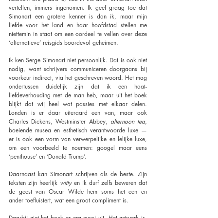
vertellen, immers ingenomen. Ik geef graag toe dat 
Simonart een grotere kenner is dan ik, maar mijn 
liefde voor het land en haar hoofdstad stellen me 
niettemin in staat om een oordeel te vellen over deze 
‘alternatieve’ reisgids boordevol geheimen.
Ik ken Serge Simonart niet persoonlijk. Dat is ook niet 
nodig, want schrijvers communiceren doorgaans bij 
voorkeur indirect, via het geschreven woord. Het mag 
ondertussen duidelijk zijn dat ik een haat-
liefdeverhouding met de man heb, maar uit het boek 
blijkt dat wij heel wat passies met elkaar delen. 
Londen is er daar uiteraard een van, maar ook 
Charles Dickens, Westminster Abbey, 
afternoon tea
, 
boeiende musea en esthetisch verantwoorde luxe — 
er is ook een vorm van verwerpelijke en lelijke luxe, 
om een voorbeeld te noemen: googel maar eens 
‘penthouse’ en ‘Donald Trump’.
Daarnaast kan Simonart schrijven als de beste. Zijn 
teksten zijn heerlijk 
witty 
en ik durf zelfs beweren dat 
de geest van Oscar Wilde hem soms het een en 
ander toefluistert, wat een groot compliment is.
Daarbij ziet het boek er erg mooi uit. Het zetwerk is, 