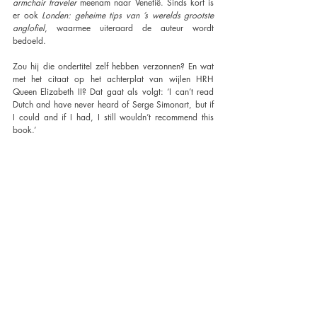
armchair traveler
 meenam naar Venetië. Sinds kort is 
er ook 
Londen: geheime tips van ’s werelds grootste 
anglofiel
, waarmee uiteraard de auteur wordt 
bedoeld.
Zou hij die ondertitel zelf hebben verzonnen? En wat 
met het citaat op het achterplat van wijlen HRH 
Queen Elizabeth II? Dat gaat als volgt: ‘I can’t read 
Dutch and have never heard of Serge Simonart, but if 
I could and if I had, I still wouldn’t recommend this 
book.’