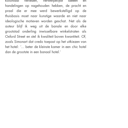
koloniaal verleden, verwerpelijke ideeën en 
handelingen op nagehouden hebben, de pracht en 
praal die er mee werd bewerkstelligd op de 
thuisbasis moet naar kunstige waarde en niet naar 
ideologische motieven worden geschat. Net als de 
auteur blijf ik weg uit de banale en door elke 
grootstad onderling inwisselbare winkelstraten als 
Oxford Street en stel ik kwaliteit boven kwantiteit. Of, 
zoals Simonart dat credo toepast op het uitkiezen van 
het hotel: ‘… beter de kleinste kamer in een chic hotel 
dan de grootste in een banaal hotel.’