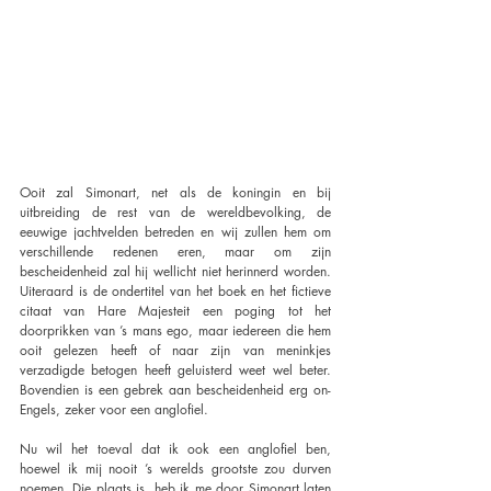
Ooit zal Simonart, net als de koningin en bij 
uitbreiding de rest van de wereldbevolking, de 
eeuwige jachtvelden betreden en wij zullen hem om 
verschillende redenen eren, maar om zijn 
bescheidenheid zal hij wellicht niet herinnerd worden. 
Uiteraard is de ondertitel van het boek en het fictieve 
citaat van Hare Majesteit een poging tot het 
doorprikken van ’s mans ego, maar iedereen die hem 
ooit gelezen heeft of naar zijn van meninkjes 
verzadigde betogen heeft geluisterd weet wel beter. 
Bovendien is een gebrek aan bescheidenheid erg on-
Engels, zeker voor een anglofiel.
Nu wil het toeval dat ik ook een anglofiel ben, 
hoewel ik mij nooit ’s werelds grootste zou durven 
noemen. Die plaats is, heb ik me door Simonart laten 