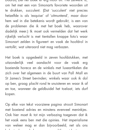
om het met een van Simonarts favoriete woorden uit 
te drukken, succulent. (Dat ‘succulent’ niet precies 
hetzelfde is als ‘exquise’ of ‘uitmuntend’, maar door 
hem wel in die betekenis wordt gebruikt, is een van 
de problemen die ik met het boek heb, waarover 
dadelijk meer.) Ik moet ook vermelden dat het werk 
rijkelijk verlucht is met tientallen knappe foto’s waar 
Simonart zelden in figureert en vaak de hoofdrol in 
vertolkt, wat uiteraard niet mag verbazen.
Het boek is opgedeeld in zeven hoofdstukken, met 
uitzonderlijk veel aandacht voor de vaak erg 
boeiende horeca en de winkels met luxeartikelen die 
zich over het algemeen in de buurt van Pall Mall en 
St James’s Street bevinden; winkels waar ook ik dol 
op ben, graag placht rond te snuisteren en waar ik af 
en toe, wanneer de geldbuidel het toelaat, iets durf 
kopen.
Op elke van tekst voorziene pagina strooit Simonart 
met boeiend advies en minstens evenveel meninkjes. 
Ook hier moet ik tot mijn verbazing toegeven dat ik 
het vaak eens ben met die opinies. Het imperialisme 
van weleer mag er dan bijvoorbeeld, net als ons 