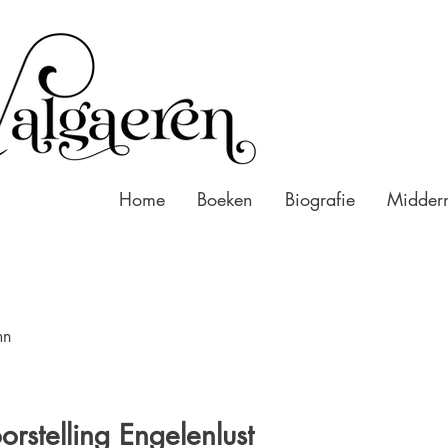
Home
Boeken
Biografie
Middern
mn
orstelling Engelenlust